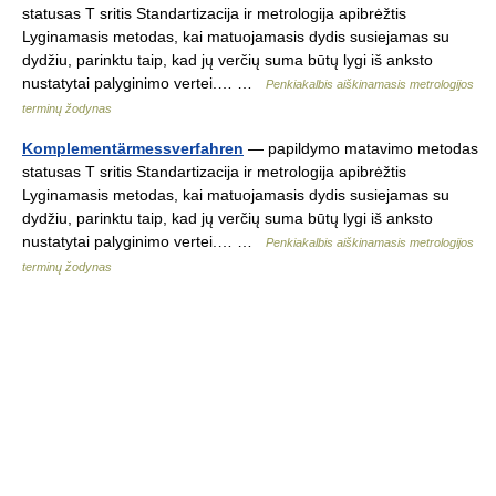
statusas T sritis Standartizacija ir metrologija apibrėžtis
Lyginamasis metodas, kai matuojamasis dydis susiejamas su
dydžiu, parinktu taip, kad jų verčių suma būtų lygi iš anksto
nustatytai palyginimo vertei.… …
Penkiakalbis aiškinamasis metrologijos
terminų žodynas
Komplementärmessverfahren
— papildymo matavimo metodas
statusas T sritis Standartizacija ir metrologija apibrėžtis
Lyginamasis metodas, kai matuojamasis dydis susiejamas su
dydžiu, parinktu taip, kad jų verčių suma būtų lygi iš anksto
nustatytai palyginimo vertei.… …
Penkiakalbis aiškinamasis metrologijos
terminų žodynas