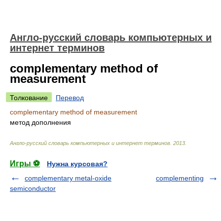
Англо-русский словарь компьютерных и
интернет терминов
complementary method of
measurement
Толкование
Перевод
complementary method of measurement
метод дополнения
Англо-русский словарь компьютерных и интернет терминов
.
2013
.
Игры ⚽
Нужна курсовая?
complementary metal-oxide
complementing
semiconductor