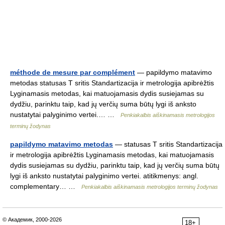
méthode de mesure par complément
— papildymo matavimo
metodas statusas T sritis Standartizacija ir metrologija apibrėžtis
Lyginamasis metodas, kai matuojamasis dydis susiejamas su
dydžiu, parinktu taip, kad jų verčių suma būtų lygi iš anksto
nustatytai palyginimo vertei.… …
Penkiakalbis aiškinamasis metrologijos
terminų žodynas
papildymo matavimo metodas
— statusas T sritis Standartizacija
ir metrologija apibrėžtis Lyginamasis metodas, kai matuojamasis
dydis susiejamas su dydžiu, parinktu taip, kad jų verčių suma būtų
lygi iš anksto nustatytai palyginimo vertei. atitikmenys: angl.
complementary… …
Penkiakalbis aiškinamasis metrologijos terminų žodynas
© Академик, 2000-2026
18+