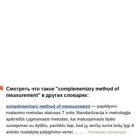
Смотреть что такое "complementary method of
measurement" в других словарях:
complementary method of measurement
— papildymo
matavimo metodas statusas T sritis Standartizacija ir metrologija
apibrėžtis Lyginamasis metodas, kai matuojamasis dydis
susiejamas su dydžiu, parinktu taip, kad jų verčių suma būtų lygi iš
anksto nustatytai palyginimo vertei.… …
Penkiakalbis aiškinamasis